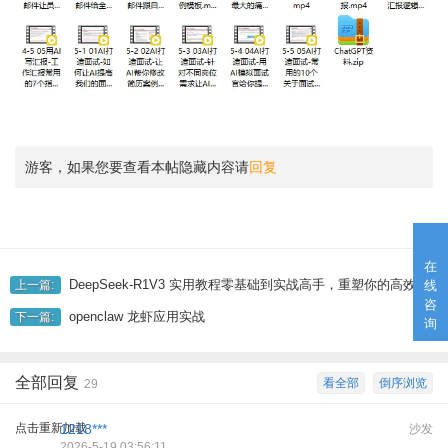
游客，如果您要查看本帖隐藏内容请
回复
在
DeepSeek-R1V3 实用教程零基础到实战高手，重塑你的高效职业生涯
上一篇:
线
咨
openclaw 龙虾应用实战
下一篇:
询
全部回复
看全部
倒序浏览
29
点击重新加载
1218***
沙发
2026-5-19 03:56:11