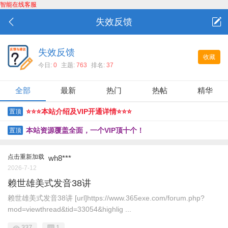
智能在线客服
失效反馈
失效反馈
收藏
今日:
0
主题:
763
排名:
37
全部
最新
热门
热帖
精华
⭐⭐⭐本站介绍及VIP开通详情⭐⭐⭐
置顶
本站资源覆盖全面，一个VIP顶十个！
置顶
点击重新加载
wh8***
2026-7-12
赖世雄美式发音38讲
赖世雄美式发音38讲 [url]https://www.365exe.com/forum.php?
mod=viewthread&tid=33054&highlig ...
337
1