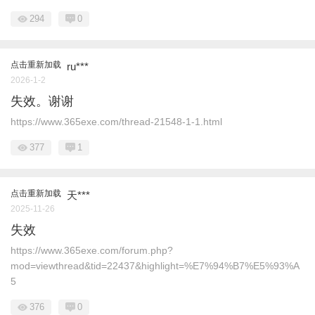
294
0
点击重新加载
ru***
2026-1-2
失效。谢谢
https://www.365exe.com/thread-21548-1-1.html
377
1
点击重新加载
天***
2025-11-26
失效
https://www.365exe.com/forum.php?
mod=viewthread&tid=22437&highlight=%E7%94%B7%E5%93%A
5
376
0