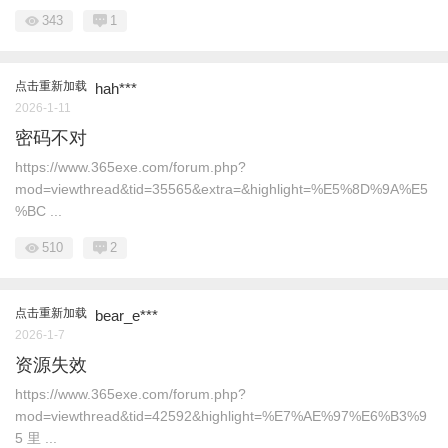
343
1
点击重新加载
hah***
2026-1-11
密码不对
https://www.365exe.com/forum.php?
mod=viewthread&tid=35565&extra=&highlight=%E5%8D%9A%E5
%BC ...
510
2
点击重新加载
bear_e***
2026-1-7
资源失效
https://www.365exe.com/forum.php?
mod=viewthread&tid=42592&highlight=%E7%AE%97%E6%B3%9
5 里 ...