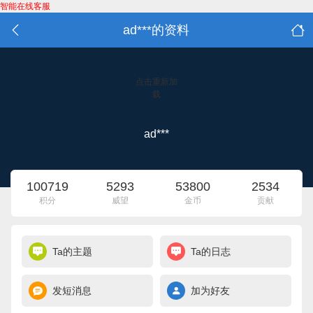
智能在线客服
ad***的资料
点击重新加
载
ad***
100719
5293
53800
2534
积分
威望
金币
贡献
Ta的主题
Ta的日志
发短消息
加为好友