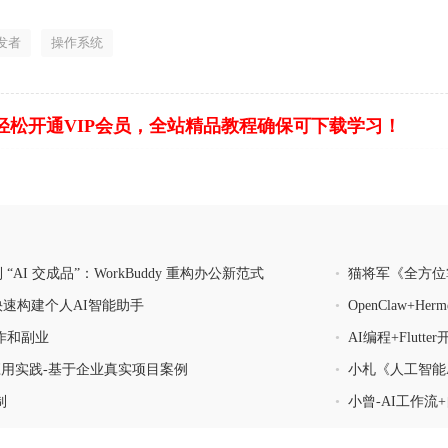
发者
操作系统
轻松开通VIP会员，全站精品教程确保可下载学习！
到 “AI 交成品”：WorkBuddy 重构办公新范式
•
猫将军《全方位
w 快速构建个人AI智能助手
•
OpenClaw+H
作和副业
•
AI编程+Flutt
维应用实践-基于企业真实项目案例
•
小札《人工智能
制
•
小曾-AI工作流