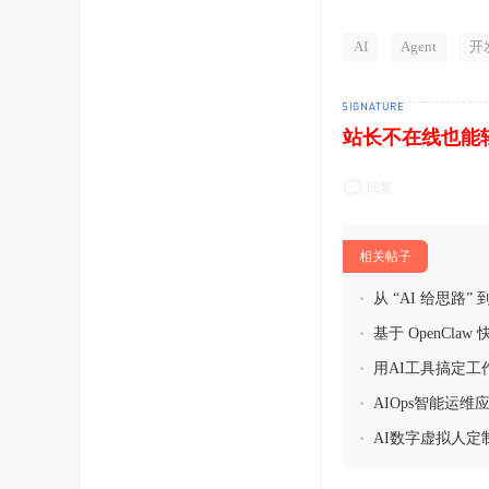
AI
Agent
开
站长不在线也能
回复
相关帖子
•
从 “AI 给思路” 
•
基于 OpenCla
•
用AI工具搞定工
•
AIOps智能运
•
AI数字虚拟人定