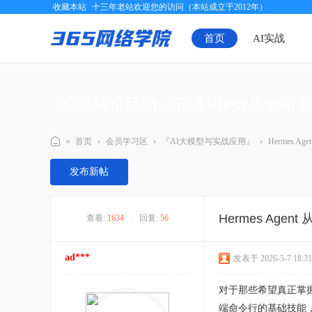
收藏本站
十三年老站欢迎您的访问（本站成立于2012年）
首页
AI实战
会员特价活动，开通VIP会员全站
»
首页
›
会员学习区
›
『AI大模型与实战应用』
›
Hermes 
三
发布新帖
六
五
Hermes Ag
查看:
1634
|
回复:
56
网
络
ad***
发表于 2026-5-7 18:31
学
院
对于那些希望真正掌握
端命令行的基础技能，