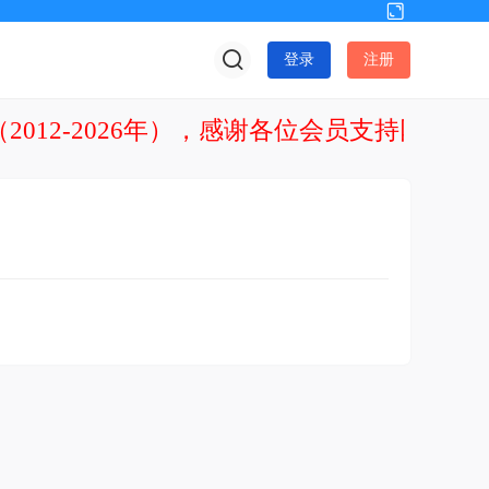
切
换
登录
注册
到
宽
版
2012-2026年），感谢各位会员支持网站发