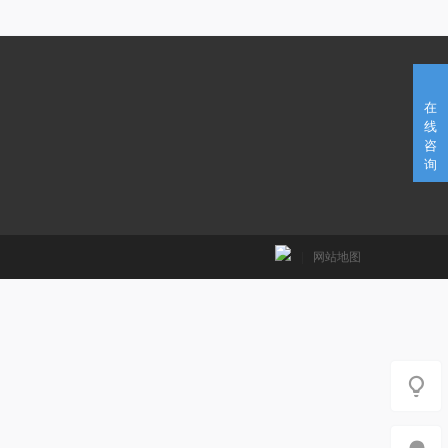
在
线
咨
询
|
网站地图