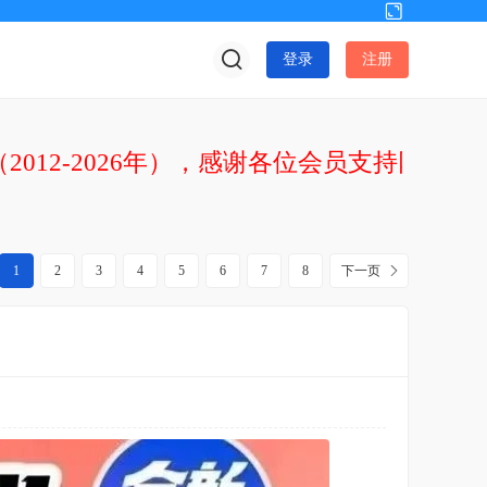
切
换
登录
注册
到
宽
版
2012-2026年），感谢各位会员支持网站发
1
2
3
4
5
6
7
8
下一页