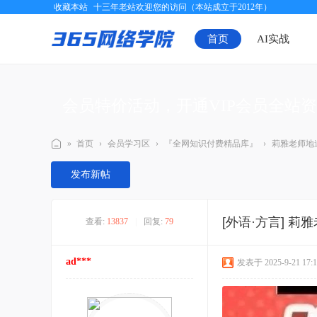
收藏本站
十三年老站欢迎您的访问（本站成立于2012年）
首页
AI实战
会员特价活动，开通VIP会员全站
»
首页
›
会员学习区
›
『全网知识付费精品库』
›
莉雅老师地道
三
发布新帖
六
五
[外语·方言]
莉雅
查看:
13837
|
回复:
79
网
络
ad***
发表于 2025-9-21 17:1
学
院