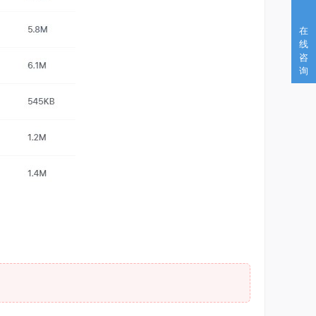
在
线
咨
询