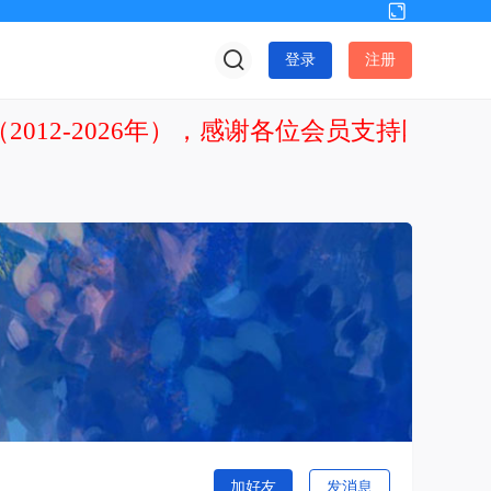
切
换
登录
注册
到
宽
版
2012-2026年），感谢各位会员支持网站发
加好友
发消息