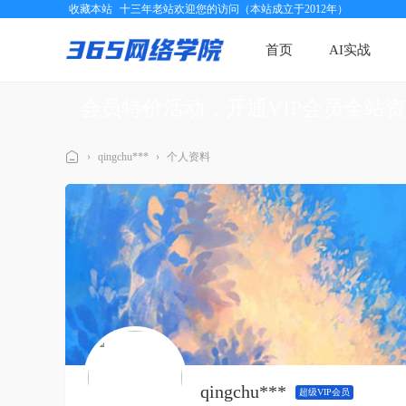
收藏本站
十三年老站欢迎您的访问（本站成立于2012年）
首页
AI实战
会员特价活动，开通VIP会员全站
›
qingchu***
›
个人资料
三
六
五
网
络
学
院
qingchu***
超级VIP会员