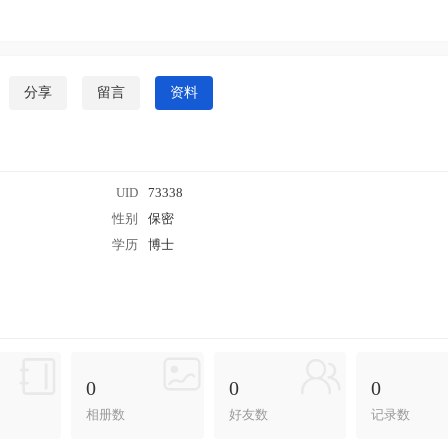
分享
留言
资料
UID
73338
性别
保密
学历
博士
0
0
0
相册数
好友数
记录数