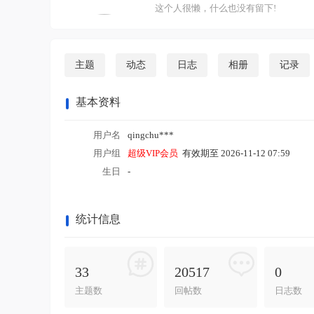
这个人很懒，什么也没有留下!
主题
动态
日志
相册
记录
基本资料
用户名
qingchu***
用户组
超级VIP会员
有效期至 2026-11-12 07:59
生日
-
统计信息
33
20517
0
主题数
回帖数
日志数