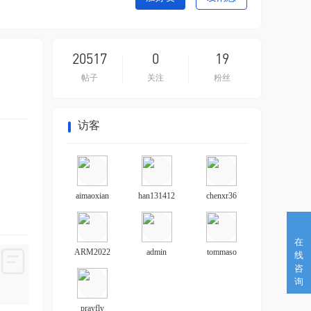
20517
0
19
帖子
关注
粉丝
访客
aimaoxian
han131412
chenxr36
在
ARM2022
admin
tommaso
线
咨
询
prayfly