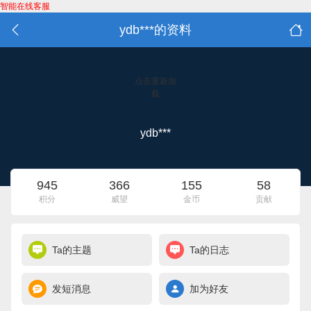
智能在线客服
ydb***的资料
点击重新加
载
ydb***
945
366
155
58
积分
威望
金币
贡献
Ta的主题
Ta的日志
发短消息
加为好友