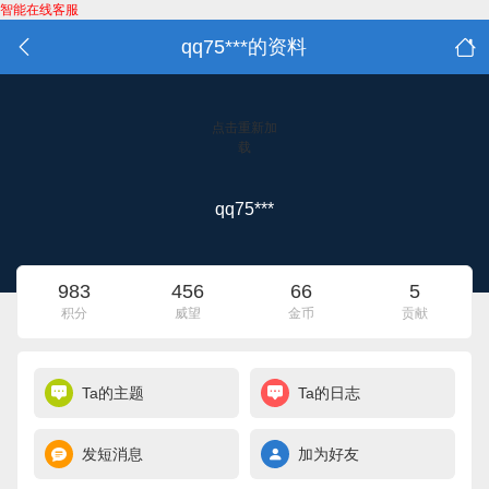
智能在线客服
qq75***的资料
点击重新加
载
qq75***
983
456
66
5
积分
威望
金币
贡献
Ta的主题
Ta的日志
发短消息
加为好友