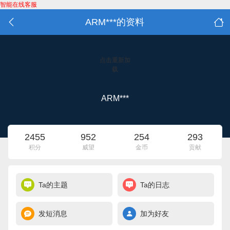
智能在线客服
ARM***的资料
点击重新加
载
ARM***
2455
952
254
293
积分
威望
金币
贡献
Ta的主题
Ta的日志
发短消息
加为好友