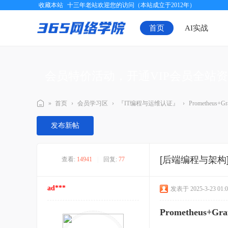
收藏本站
十三年老站欢迎您的访问（本站成立于2012年）
首页
AI实战
会员特价活动，开通VIP会员全站
»
首页
›
会员学习区
›
『IT编程与运维认证』
›
Prometheu
三
发布新帖
六
五
[后端编程与架构
查看:
14941
|
回复:
77
网
络
ad***
发表于 2025-3-23 01:0
学
院
Prometheus