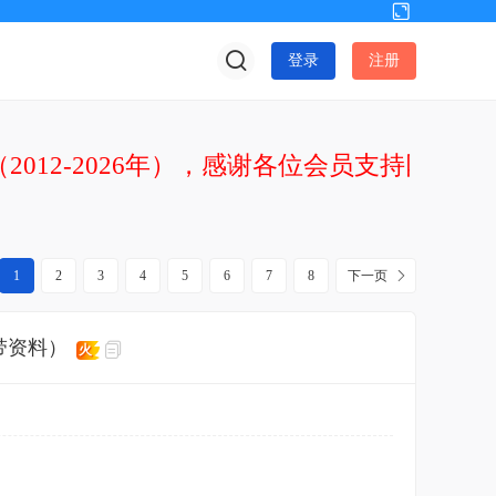
切
换
登录
注册
到
宽
版
2012-2026年），感谢各位会员支持网站发
1
2
3
4
5
6
7
8
下一页
密带资料）
火