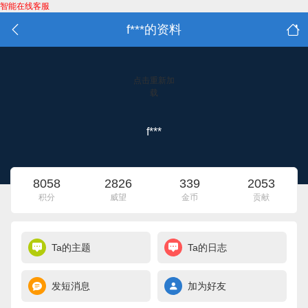
智能在线客服
f***的资料
点击重新加
载
f***
8058
2826
339
2053
积分
威望
金币
贡献
Ta的主题
Ta的日志
发短消息
加为好友