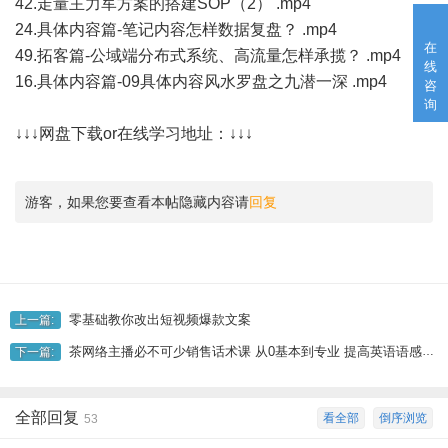
42.走量主力军方案的搭建SOP（2） .mp4
24.具体内容篇-笔记内容怎样数据复盘？ .mp4
在
49.拓客篇-公域端分布式系统、高流量怎样承揽？ .mp4
线
16.具体内容篇-09具体内容风水罗盘之九潜一深 .mp4
咨
询
↓↓↓网盘下载or在线学习地址：↓↓↓
游客，如果您要查看本帖隐藏内容请
回复
零基础教你改出短视频爆款文案
上一篇:
茶网络主播必不可少销售话术课 从0基本到专业 提高英语语感感染力 把握直播带货话术底层思维
下一篇:
全部回复
看全部
倒序浏览
53