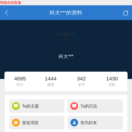
智能在线客服
科大***的资料
点击重新加
载
科大***
4695
1444
342
1430
积分
威望
金币
贡献
Ta的主题
Ta的日志
发短消息
加为好友