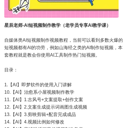
星辰老师-AI短视频制作教学（老学员专享AI教学课）
自媒体类AI短视频制作视频教程，当前可以看到多数火爆的
短视频都有AI的功劳，例如山海经之类的AI制作短视频，本
套教程就是教会你使用AI工具制作热门短视频。
目录：
1.【AI】即梦软件的使用入门讲解
10.【AI】治愈系小屋视频制作教学
11.【AI】1.古风号+文案提取+创作文案
12.【AI】2.文案生成提示词画图生成视频
13.【AI】3.剪映剪辑+配音完成成品
14.【AI】4.视频比例如何修改