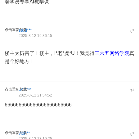
老学员专享AI教学课
点击重新加载
stud***
#
6
2025-8-12 19:36:15
楼主太厉害了！楼主，I*老*虎*U！我觉得
三六五网络学院
真
是个好地方！
点击重新加载
w12***
#
7
2025-8-12 21:54:52
666666666666666666666666
点击重新加载
viol***
#
8
2025-8-13 13:19:25