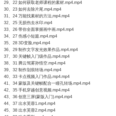
29、22 如何获取老师课程的素材.mp4.mp4
30、23 如何去除片尾.mp4.mp4
31、24 万能找素材的方法,mp4.mp4
32、25 无损伤去水印.mp4
33、26 带你全面掌握画中画.mp4.mp4
34、27 伤感小短篇.mp4.mp4
35、28 3D变脸,mp4.mp4
36、29 制作文字发光效果作品.mp4.mp4
37、30 关键帧入门级作品.mp4.mp4
38、31 腾云驾雾孙悟空.mp4.mp4
39、32 制作划痕转场.mp4.mp4
40、33 卡点视频入门作品.mp4.mp4
41、34 蒙版及关键帧配合一瞳孔转场.mp4.mp4
42、35 手机穿越创意视频.mp4.mp4
43、36 创意三屏(蒙版入门).mp4.mp4
44、37 出水芙蓉1.mp4.mp4
45、38 出水芙蓉2.mp4.mp4