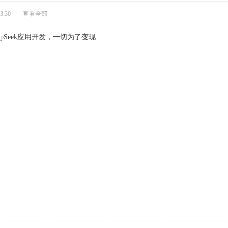
3:30
|
查看全部
epSeek应用开发，一切为了变现