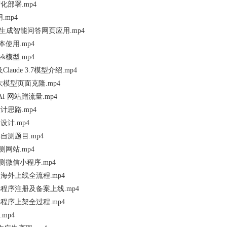
私有化部署.mp4
用.mp4
AI编程生成智能问答网页应用.mp4
基本使用.mp4
eek模型.mp4
式及Claude 3.7模型介绍.mp4
多模态大模型页面克隆.mp4
s AI 网站蹭流量.mp4
计思路.mp4
品设计.mp4
抑郁自测题目.mp4
自测网站.mp4
郁自测微信小程序.mp4
版海外上线全流程.mp4
小程序注册及备案上线.mp4
小程序上架全过程.mp4
.mp4