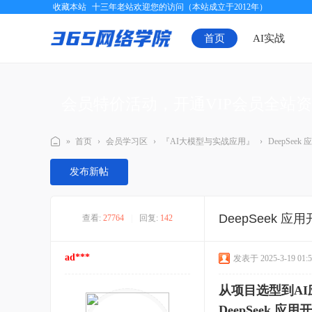
收藏本站
十三年老站欢迎您的访问（本站成立于2012年）
首页
AI实战
会员特价活动，开通VIP会员全站
»
首页
›
会员学习区
›
『AI大模型与实战应用』
›
DeepSe
三
发布新帖
六
五
DeepSeek 
查看:
27764
|
回复:
142
网
络
ad***
发表于 2025-3-19 01:5
学
院
从项目选型到A
DeepSeek 