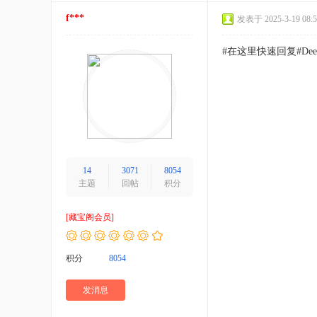
f***
发表于 2025-3-19 08:5
#在这里快速回复#De
14
3071
8054
主题
回帖
积分
[藏宝阁会员]
积分
8054
发消息