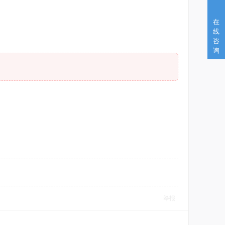
在
线
咨
询
举报