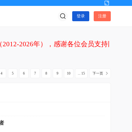
切
换
登录
注册
到
宽
版
2012-2026年），感谢各位会员支持网站发
4
5
6
7
8
9
10
... 15
下一页
者