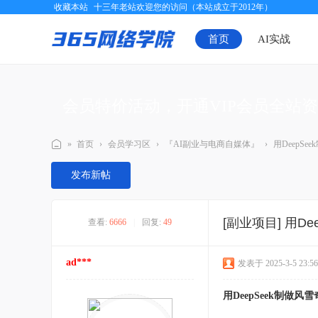
收藏本站
十三年老站欢迎您的访问（本站成立于2012年）
首页
AI实战
会员特价活动，开通VIP会员全站
»
首页
›
会员学习区
›
『AI副业与电商自媒体』
›
用DeepS
三
发布新帖
六
五
[副业项目]
用D
查看:
6666
|
回复:
49
网
络
ad***
发表于 2025-3-5 23:56
学
院
用DeepSeek制