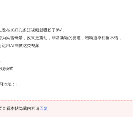
发布10好几条短视频就吸粉了8W，
变为风雪奇景，效果更震动，非常新颖的赛道，增粉速率相当不错，
运用AI制做这类视频
备
变现模式
习地址：↓↓↓
要查看本帖隐藏内容请
回复