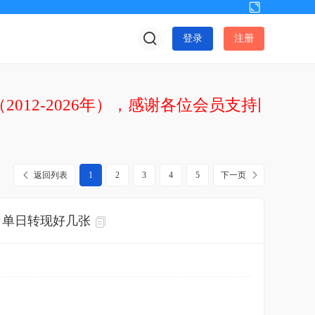
切
换
登录
注册
到
宽
版
2012-2026年），感谢各位会员支持网站发
返回列表
1
2
3
4
5
下一页
，单日转现好几张