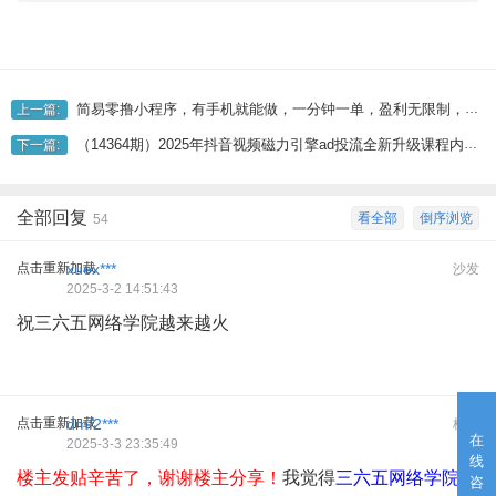
简易零撸小程序，有手机就能做，一分钟一单，盈利无限制，详尽实际操作步骤
上一篇:
（14364期）2025年抖音视频磁力引擎ad投流全新升级课程内容，零基础入门 底层思维 实际操作
下一篇:
全部回复
看全部
倒序浏览
54
点击重新加载
xuex***
沙发
2025-3-2 14:51:43
祝三六五网络学院越来越火
点击重新加载
dmf2***
板凳
在
2025-3-3 23:35:49
线
楼主发贴辛苦了，谢谢楼主分享！
我觉得
三六五网络学院
是
咨