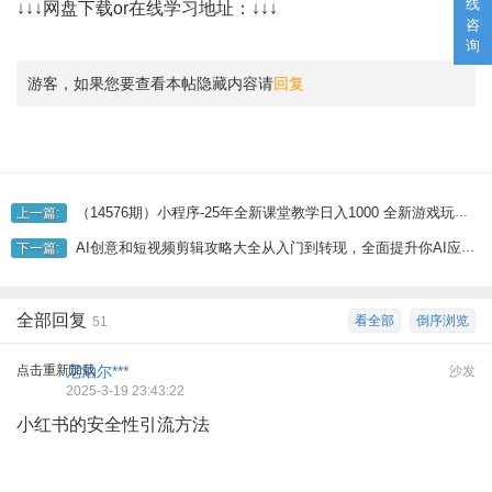
线
↓↓↓网盘下载or在线学习地址：↓↓↓
咨
询
游客，如果您要查看本帖隐藏内容请
回复
（14576期）小程序-25年全新课堂教学日入1000 全新游戏玩法--单手机即可操作，做也...
上一篇:
AI创意和短视频剪辑攻略大全从入门到转现，全面提升你AI应用和视频编辑水平
下一篇:
全部回复
看全部
倒序浏览
51
点击重新加载
尼泊尔***
沙发
2025-3-19 23:43:22
小红书的安全性引流方法