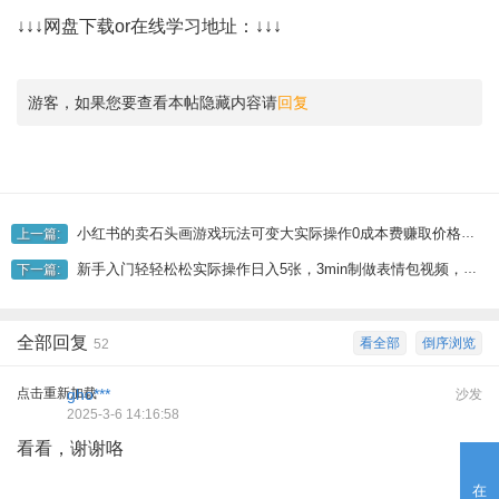
↓↓↓网盘下载or在线学习地址：↓↓↓
游客，如果您要查看本帖隐藏内容请
回复
小红书的卖石头画游戏玩法可变大实际操作0成本费赚取价格差一单运用一两百
上一篇:
新手入门轻轻松松实际操作日入5张，3min制做表情包视频，完成两份盈利
下一篇:
全部回复
看全部
倒序浏览
52
点击重新加载
gho***
沙发
2025-3-6 14:16:58
看看，谢谢咯
在