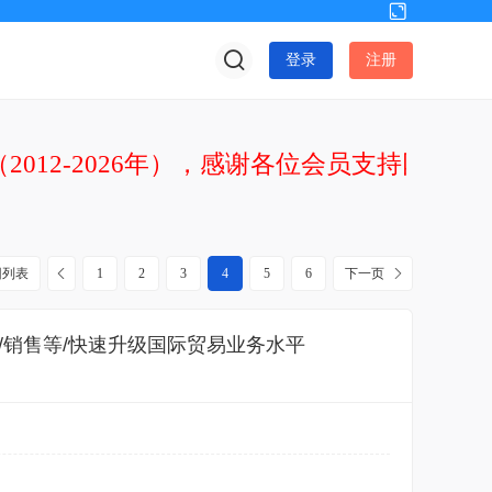
切
换
登录
注册
到
宽
版
2012-2026年），感谢各位会员支持网站发
回列表
1
2
3
4
5
6
下一页
/销售等/快速升级国际贸易业务水平