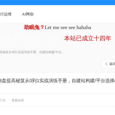
IT运维
AI网创
助眠兔？
Let me see see hahaha
资源免金币回帖即可下载
本站已成立十四年（
秘笈从0到1实战演练手册，自建站构建/平台 ...
返
询盘提高秘笈从0到1实战演练手册，自建站构建/平台选择
7:54
|
查看全部