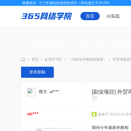
收藏本站
十三年老站欢迎您的访问（本站成立于2012年）
首页
AI实战
会员特价活动，开通VIP会员全站
»
首页
›
会员学习区
›
『AI副业与电商自媒体』
›
外贸询盘提高
三
发布新帖
六
五
[副业项目]
外贸
楼主:
ad***
网
络
学
sds***
发表于 2025-9-24 20:4
院
期待今年最新的教程