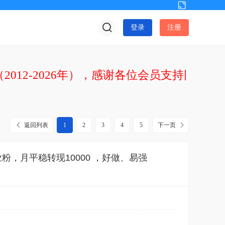
切
换
登录
注册
到
宽
版
2012-2026年），感谢各位会员支持网站发
返回列表
1
2
3
4
5
下一页
粉，月平稳转现10000 ，好做、易强