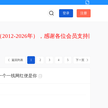
切
换
登录
注册
到
宽
版
2012-2026年），感谢各位会员支持网站发
返回列表
1
2
3
4
5
下一页
一个一线网红便是你