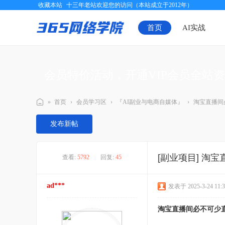
收藏本站
十三年老站欢迎您的访问（本站成立于2012年）
首页
AI实战
会员特价活动，开通VIP会员全站
»
首页
›
会员学习区
›
『AI副业与电商自媒体』
›
淘宝直播间
三
发布新帖
六
五
[副业项目]
淘宝
查看:
5792
|
回复:
45
网
络
ad***
发表于 2025-3-24 11:3
学
院
淘宝直播间必不可少