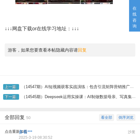
在
线
咨
询
↓↓↓网盘下载or在线学习地址：↓↓↓
游客，如果您要查看本帖隐藏内容请
回复
（14547期）AI短视频获客实战演练：包含引流矩阵营销推广、构建、精准定位、素材内容拍照、养号、转现等
上一篇:
（14545期）Deepseek运用实操课：AI制做数据母亲、写真集、小视频，辅导作业，PPT制作等
下一篇:
全部回复
看全部
倒序浏览
50
点击重新加载
多看***
沙发
2025-3-19 08:30:52