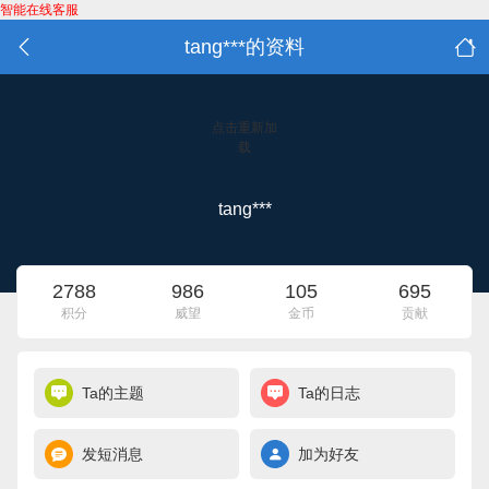
智能在线客服
tang***的资料
点击重新加
载
tang***
2788
986
105
695
积分
威望
金币
贡献
Ta的主题
Ta的日志
发短消息
加为好友