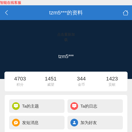
智能在线客服
tzm5***的资料
点击重新加
载
tzm5***
4703
1451
344
1423
积分
威望
金币
贡献
Ta的主题
Ta的日志
发短消息
加为好友