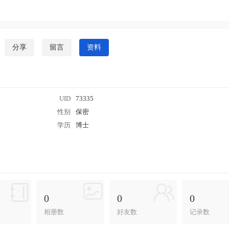
分享
留言
资料
UID
73335
性别
保密
学历
博士
0
0
0
相册数
好友数
记录数