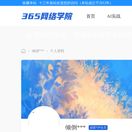
收藏本站
十三年老站欢迎您的访问（本站成立于2012年）
首页
AI实战
会员特价活动，开通VIP会员全站
›
倾倒***
›
个人资料
三
六
五
网
络
学
院
倾倒***
超级VIP会员