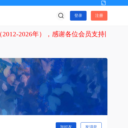
切
换
登录
注册
到
宽
版
2012-2026年），感谢各位会员支持网站发
加好友
发消息