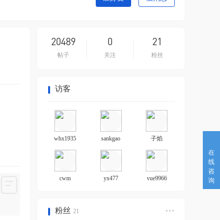
20489
0
21
帖子
关注
粉丝
访客
whx1935
sankgao
子焰
在
线
咨
cwm
yx477
vue9966
询
粉丝
21