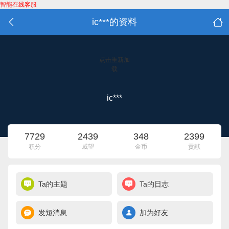
智能在线客服
ic***的资料
点击重新加
载
ic***
7729
2439
348
2399
积分
威望
金币
贡献
Ta的主题
Ta的日志
发短消息
加为好友