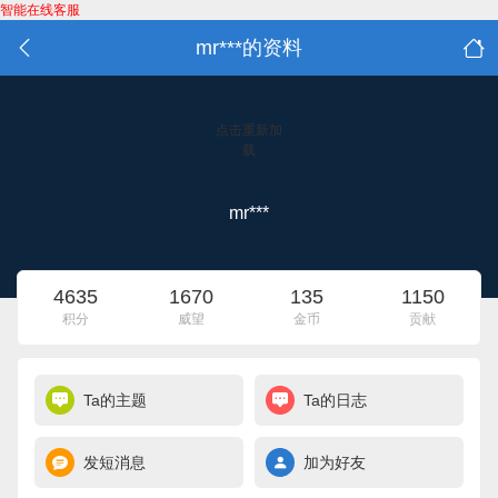
智能在线客服
mr***的资料
点击重新加
载
mr***
4635
1670
135
1150
积分
威望
金币
贡献
Ta的主题
Ta的日志
发短消息
加为好友