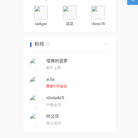
sankgao
花花
chenxr36
粉丝
72
儒雅的菠萝
新手上路
aclin
赞助VIP会员
ziledashiX
中级会员
向义庆
禁止访问