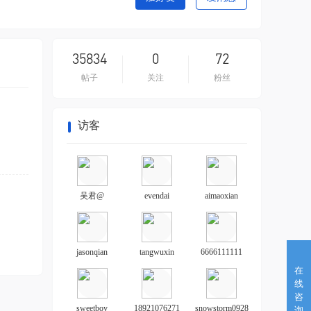
35834
0
72
帖子
关注
粉丝
访客
吴君@
evendai
aimaoxian
jasonqian
tangwuxin
6666111111
在
线
咨
sweetboy
18921076271
snowstorm0928
询