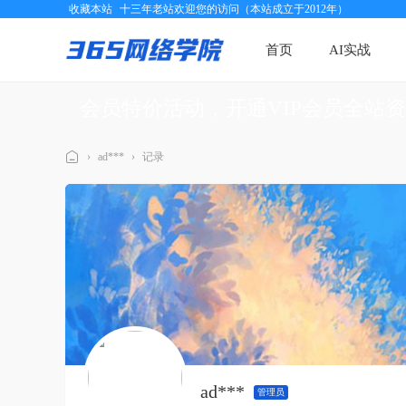
收藏本站
十三年老站欢迎您的访问（本站成立于2012年）
首页
AI实战
会员特价活动，开通VIP会员全站
›
ad***
›
记录
三
六
五
网
络
学
院
ad***
管理员