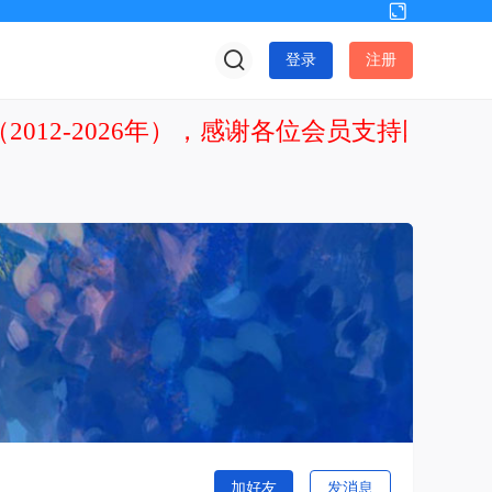
切
换
登录
注册
到
宽
版
2012-2026年），感谢各位会员支持网站发
加好友
发消息