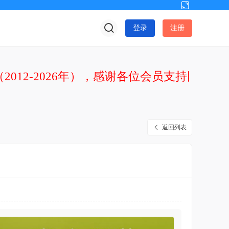
切
换
登录
注册
到
宽
版
2012-2026年），感谢各位会员支持网站发
返回列表