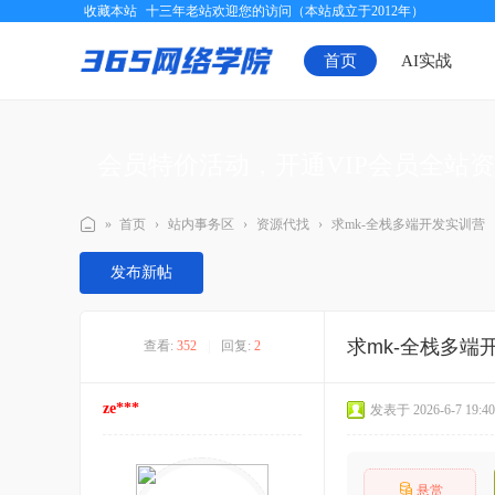
收藏本站
十三年老站欢迎您的访问（本站成立于2012年）
首页
AI实战
会员特价活动，开通VIP会员全站
»
首页
›
站内事务区
›
资源代找
›
求mk-全栈多端开发实训营
三
发布新帖
六
五
求mk-全栈多端
查看:
352
|
回复:
2
网
络
ze***
发表于 2026-6-7 19:40
学
院
悬赏