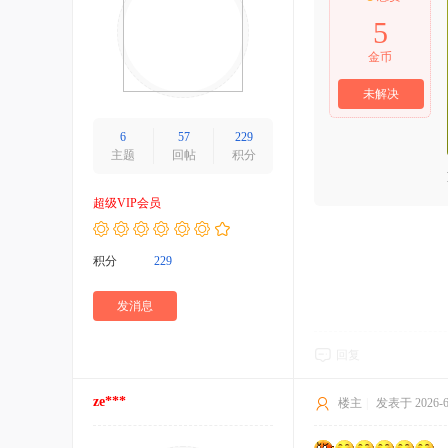
5
金币
未解决
6
57
229
主题
回帖
积分
超级VIP会员
积分
229
发消息
回复
ze***
楼主
|
发表于 2026-6-