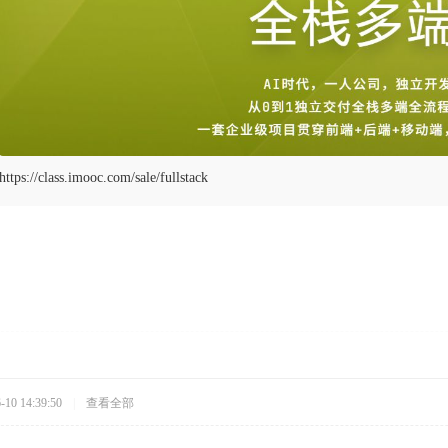
https://class.imooc.com/sale/fullstack
10 14:39:50
|
查看全部