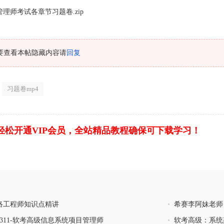
管理师考试各章节习题卷.zip
要查看本帖隐藏内容请
回复
习题卷mp4
轻松开通VIP会员，全站精品教程确保可下载学习！
络工程师知识点精讲
•
希赛李阿妹老师
2311-软考高级信息系统项目管理师
•
软考高级：系统架