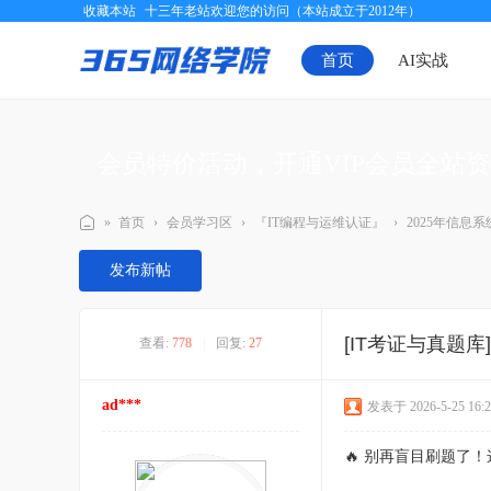
收藏本站
十三年老站欢迎您的访问（本站成立于2012年）
首页
AI实战
会员特价活动，开通VIP会员全站
»
首页
›
会员学习区
›
『IT编程与运维认证』
›
2025年信息
三
发布新帖
六
五
[IT考证与真题库
查看:
778
|
回复:
27
网
络
ad***
发表于 2026-5-25 16:2
学
院
🔥 别再盲目刷题了