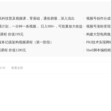
与高科技普及视频课，零基础，通俗易懂，深入浅出
•
视频号创作分成计
计划，一分钟一条视频， 日入900+，可批量放大收益
•
视频号涨粉变现
最大化
课程 价值199元
•
构建大型电商微
服务亿级架构视频课程（第一阶段）
•
PKI技术实现
课程 价值1280元
•
Shell脚本编
6:30
|
查看全部