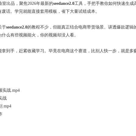
验室出品，聚焦2026年最新的
seedance2.0
工具，手把手教你如何快速生成
有废话。学完就能直接套用模板，省下大量试错成本。
关于
seedance2.0
的教程不少，但能真正结合电商带货场景、讲透爆款逻辑
为什么有些视频能火，你的视频却没人看。
能拿到手，赶紧收藏学习。毕竟在电商这个赛道，比别人快一步，就是多
频实战.mp4
实战
.mp4
作