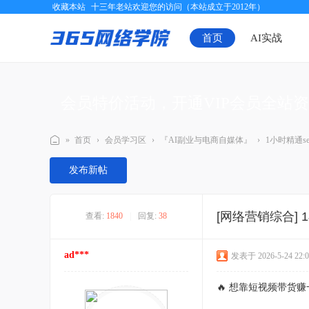
收藏本站
十三年老站欢迎您的访问（本站成立于2012年）
首页
AI实战
会员特价活动，开通VIP会员全站
»
首页
›
会员学习区
›
『AI副业与电商自媒体』
›
1小时精通se
三
发布新帖
六
五
[网络营销综合]
查看:
1840
|
回复:
38
网
络
ad***
发表于 2026-5-24 22:0
学
院
🔥 想靠短视频带货