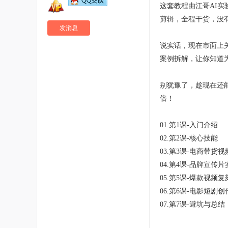
这套教程由江哥AI实
剪辑，全程干货，没
发消息
说实话，现在市面上
案例拆解，让你知道
别犹豫了，趁现在还
倍！
01.第1课-入门介绍
02.第2课-核心技能
03.第3课-电商带货视
04.第4课-品牌宣传片
05.第5课-爆款视频复刻
06.第6课-电影短剧创
07.第7课-避坑与总结