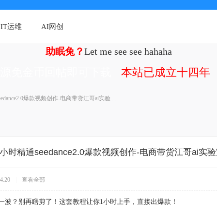
IT运维
AI网创
助眠兔？
Let me see see hahaha
资源免金币回帖即可下载
本站已成立十四年（
edance2.0爆款视频创作-电商带货江哥ai实验 ...
1小时精通seedance2.0爆款视频创作-电商带货江哥ai实
4:20
|
查看全部
赚一波？别再瞎剪了！这套教程让你1小时上手，直接出爆款！