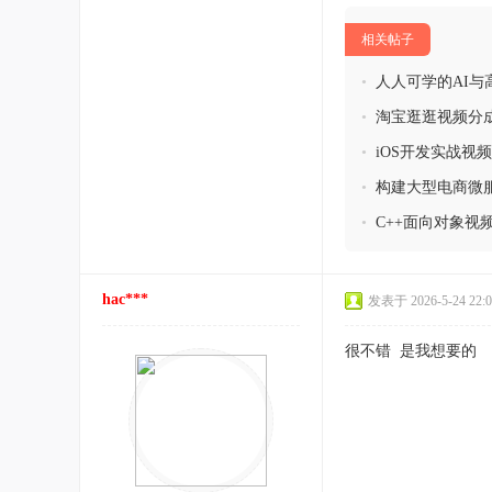
相关帖子
•
人人可学的AI
•
淘宝逛逛视频分成
•
iOS开发实战视频
•
构建大型电商微
•
C++面向对象视频
hac***
发表于 2026-5-24 22:0
很不错 是我想要的