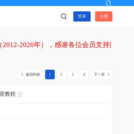
切
换
登录
注册
到
宽
版
2012-2026年），感谢各位会员支持网站发
返回列表
1
2
3
4
下一页
验室教程