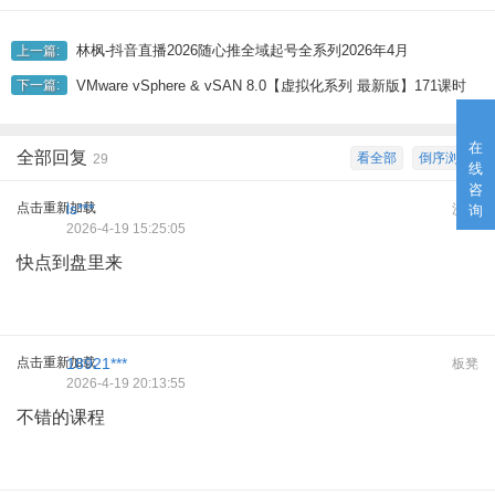
林枫-抖音直播2026随心推全域起号全系列2026年4月
上一篇:
VMware vSphere & vSAN 8.0【虚拟化系列 最新版】171课时
下一篇:
在
全部回复
看全部
倒序浏览
29
线
咨
点击重新加载
ls***
沙发
询
2026-4-19 15:25:05
快点到盘里来
点击重新加载
18921***
板凳
2026-4-19 20:13:55
不错的课程