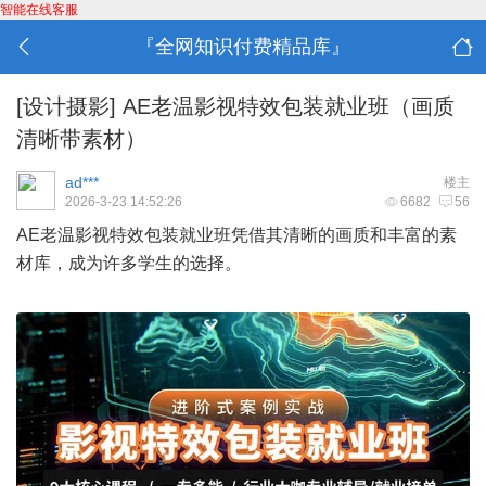
智能在线客服
『全网知识付费精品库』
[设计摄影]
AE老温影视特效包装就业班（画质
清晰带素材）
ad***
楼主
2026-3-23 14:52:26
6682
56
AE老温影视特效包装就业班凭借其清晰的画质和丰富的素
材库，成为许多学生的选择。