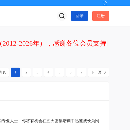
切
换
登录
注册
到
宽
版
2012-2026年），感谢各位会员支持网站发
列表
1
2
3
4
5
6
7
下一页
的专业人士，你将有机会在五天密集培训中迅速成长为网