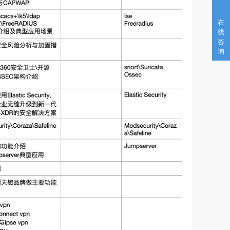
在
线
咨
询