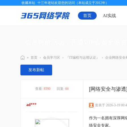
收藏本站
十三年老站欢迎您的访问（本站成立于2012年）
首页
AI实战
会员特价活动，开通VIP会员全站
»
首页
›
会员学习区
›
『IT编程与运维认证』
›
企业网络安全
三
发布新帖
六
五
[网络安全与渗透
查看:
8590
|
回复:
66
网
络
ad***
发表于 2026-3-19 00:4
学
院
作为一名拥有深厚网
络安全专家。