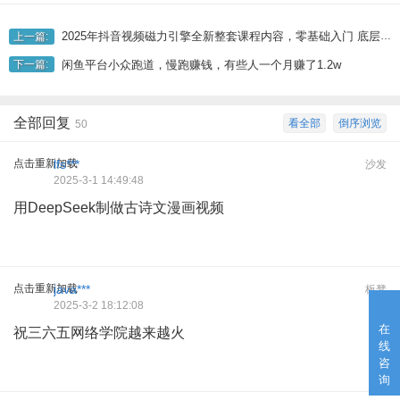
2025年抖音视频磁力引擎全新整套课程内容，零基础入门 底层思维 实际操作
上一篇:
闲鱼平台小众跑道，慢跑赚钱，有些人一个月赚了1.2w
下一篇:
全部回复
看全部
倒序浏览
50
点击重新加载
lfs***
沙发
2025-3-1 14:49:48
用DeepSeek制做古诗文漫画视频
点击重新加载
java***
板凳
2025-3-2 18:12:08
在
祝三六五网络学院越来越火
线
咨
询