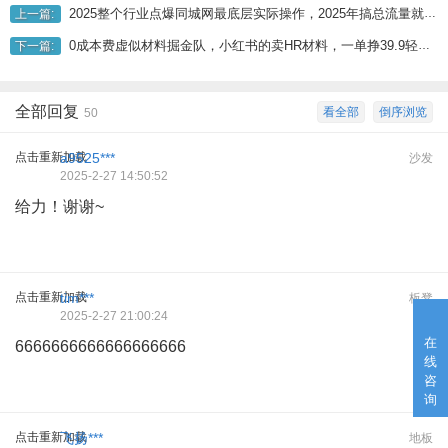
2025整个行业点爆同城网最底层实际操作，2025年搞总流量就去找舰长，6年实体线工作经验，点爆同城网!
上一篇:
0成本费虚似材料掘金队，小红书的卖HR材料，一单挣39.9轻轻松松月入了W
下一篇:
全部回复
看全部
倒序浏览
50
点击重新加载
a9525***
沙发
2025-2-27 14:50:52
给力！谢谢~
点击重新加载
tim***
板凳
2025-2-27 21:00:24
在
6666666666666666666
线
咨
询
点击重新加载
飞扬***
地板