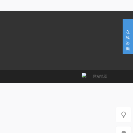
在
线
咨
询
|
网站地图