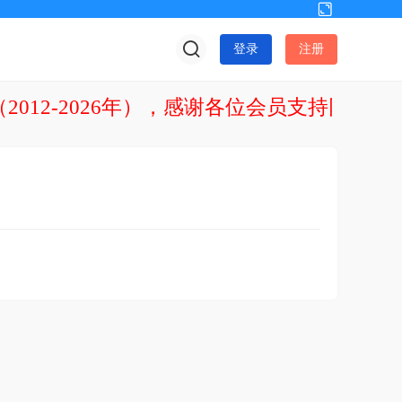
切
换
登录
注册
到
宽
版
2012-2026年），感谢各位会员支持网站发