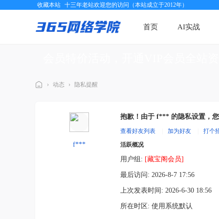
收藏本站
十三年老站欢迎您的访问（本站成立于2012年）
首页
AI实战
会员特价活动，开通VIP会员全站
›
动态
›
隐私提醒
三
六
抱歉！由于 f*** 的隐私设置
五
查看好友列表
|
加为好友
|
打个
网
f***
活跃概况
络
用户组:
[藏宝阁会员]
学
最后访问: 2026-8-7 17:56
院
上次发表时间: 2026-6-30 18:56
所在时区: 使用系统默认