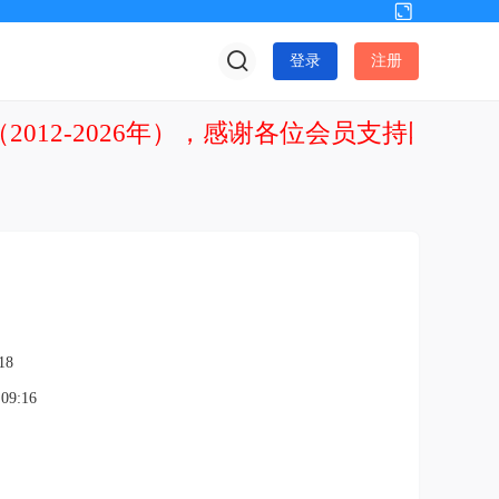
切
换
登录
注册
到
宽
版
2012-2026年），感谢各位会员支持网站发
18
09:16