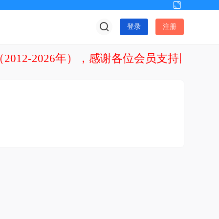
切
换
登录
注册
到
宽
版
2012-2026年），感谢各位会员支持网站发