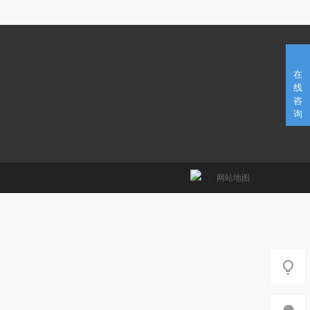
在
线
咨
询
|
网站地图